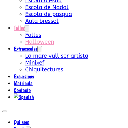
Escola d’estiu
Escola de Nadal
Escola de pasqua
Aula bressol
Taller
Falles
Halloween
Extraescolar
La mare vull ser artista
Minixef
Chiquitectures
Excursions
Matricula
Contacte
Qui som