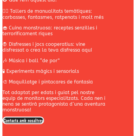
🧙‍♀️ Tallers de manualitats temàtiques:
carbasses, fantasmes, ratpenats i molt més
🧁 Cuina monstruosa: receptes senzilles i
terroríficament riques
🧛 Disfresses i jocs cooperatius: vine
disfressat o crea la teva disfressa aquí
🎶 Música i ball “de por”
🧪 Experiments màgics i sensorials
🎨 Maquillatge i pintacares de fantasia
Tot adaptat per edats i guiat pel nostre
equip de monitors especialitzats. Cada nen i
nena se sentirà protagonista d´una aventura
monstruosa!
Contacta amb nosaltres