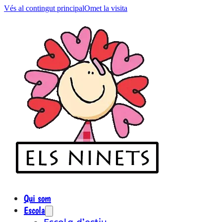
Vés al contingut principal
Omet la visita
Qui som
Escola