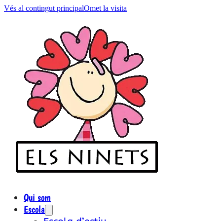
Vés al contingut principal
Omet la visita
Qui som
Escola