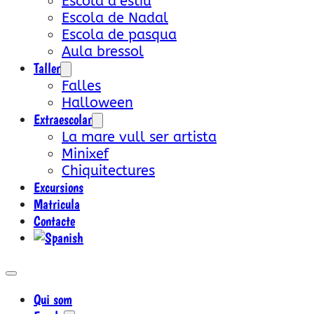
Escola d’estiu
Escola de Nadal
Escola de pasqua
Aula bressol
Taller
Falles
Halloween
Extraescolar
La mare vull ser artista
Minixef
Chiquitectures
Excursions
Matricula
Contacte
Qui som