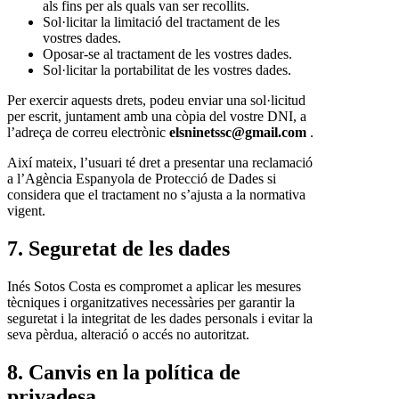
als fins per als quals van ser recollits.
Sol·licitar la limitació del tractament de les
vostres dades.
Oposar-se al tractament de les vostres dades.
Sol·licitar la portabilitat de les vostres dades.
Per exercir aquests drets, podeu enviar una sol·licitud
per escrit, juntament amb una còpia del vostre DNI, a
l’adreça de correu electrònic
elsninetssc@gmail.com
.
Així mateix, l’usuari té dret a presentar una reclamació
a l’Agència Espanyola de Protecció de Dades si
considera que el tractament no s’ajusta a la normativa
vigent.
7. Seguretat de les dades
Inés Sotos Costa es compromet a aplicar les mesures
tècniques i organitzatives necessàries per garantir la
seguretat i la integritat de les dades personals i evitar la
seva pèrdua, alteració o accés no autoritzat.
8. Canvis en la política de
privadesa